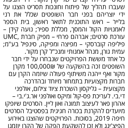
שעברו תהליך של פיתוח וחונכות תסריט הוצגו על
ידי יוצריהם בפני חבר השופטים שכלל את רני
בלייר – ראש התוכנית לתואר ראשון, בית הספר
לאמנויות הקול והמסך, מכללת ספיר; נועה קידן –
עורכת סרטים; אברהם פרחי – מפיק חברת ,UMC
פיליפה קוברסקי – מפיצה ומפיקה, סינפיל בע"מ;
עמית גורן, מנהל אמנותי ומנכ"ל קרן מקור.
כל אחד מששת הפרויקטים שנבחרו על ידי חבר
השופטים זכה בהשקעה של 100,000₪ מקרן
מקור ואף ייהנה משיתוף פעולה שיזמה הקרן עם
חברות מקצועיות בתמחור מיוחד ובהדרכה
מקצועית – גליקסון השכרת ציוד צילום, אולפני
די.בי. לעריכת פס-קול ומיקס ואולפני אר.ג'י.בי –
אהרון פאר לעיצוב תמונה ואון ליין. הסרטים שיופקו
מיועדים להקרנת בכורה חגיגית בפסטיבל הסרטים
חיפה 2019, בסוכות. הפרויקטים שהוצגו באירוע
הפיצ'ינג ולא זכו להשקעת הפקה של הקרן יוזמנו