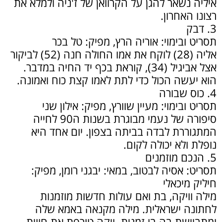
איליה נשאר להגן על הקרוואן של ז'ניה ולמלא את
רצונו האחרון.
3. דבק
תסריט ובימוי: אוריה הרץ, מפיק: טל בכר
אליה (28) לוקח את אמו החולה חנה (52) לביקור
אצל אביגיל (34), קוראת בכף יד החיה במדבר.
הוא יעשה הכול כדי לתת לאמו קצת כוח ואמונה.
4. כוס שבורה
תסריט ובימוי: מעיין שוורץ, מפיק: אילון שני
סיפורה של נעמי מבוגרת בשנות ה90 לחייה
המתגוררת לבדה בביתה בצפון. יום אחד היא
נופלת ולא יכולה לקום.
5. הנכם מוזמנים
תסריט: אסיה לבטוב, במאי: יבגני רומן, מפיק:
חיליק מיכאלי
מילה וויקה, בת ואם עולות חדשות מוזמנות
לחתונה ישראלית. מילה מקנאה באמא שלה
ומתביישת בה בו זמנית. ויקה טורפת את חווית