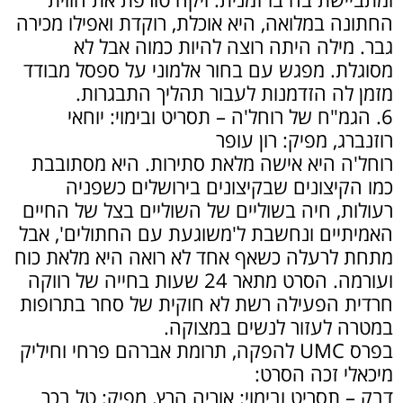
החתונה במלואה, היא אוכלת, רוקדת ואפילו מכירה
גבר. מילה היתה רוצה להיות כמוה אבל לא
מסוגלת. מפגש עם בחור אלמוני על ספסל מבודד
מזמן לה הזדמנות לעבור תהליך התבגרות.
6. הגמ"ח של רוחל'ה – תסריט ובימוי: יוחאי
רוזנברג, מפיק: רון עופר
רוחל'ה היא אישה מלאת סתירות. היא מסתובבת
כמו הקיצונים שבקיצונים בירושלים כשפניה
רעולות, חיה בשוליים של השוליים בצל של החיים
האמיתיים ונחשבת ל'משוגעת עם החתולים', אבל
מתחת לרעלה כשאף אחד לא רואה היא מלאת כוח
ועורמה. הסרט מתאר 24 שעות בחייה של רווקה
חרדית הפעילה רשת לא חוקית של סחר בתרופות
במטרה לעזור לנשים במצוקה.
בפרס UMC להפקה, תרומת אברהם פרחי וחיליק
מיכאלי זכה הסרט:
דבק – תסריט ובימוי: אוריה הרץ, מפיק: טל בכר