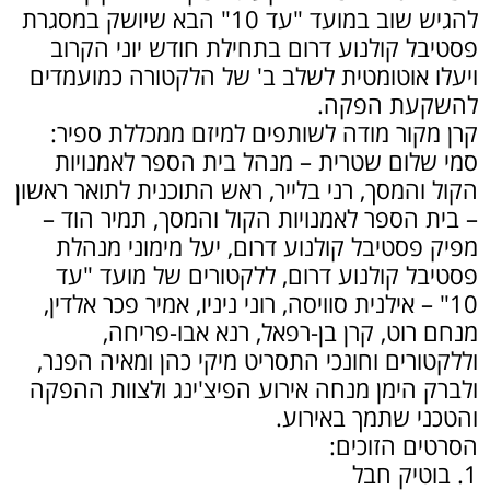
להגיש שוב במועד "עד 10" הבא שיושק במסגרת
פסטיבל קולנוע דרום בתחילת חודש יוני הקרוב
ויעלו אוטומטית לשלב ב' של הלקטורה כמועמדים
להשקעת הפקה.
קרן מקור מודה לשותפים למיזם ממכללת ספיר:
סמי שלום שטרית – מנהל בית הספר לאמנויות
הקול והמסך, רני בלייר, ראש התוכנית לתואר ראשון
– בית הספר לאמנויות הקול והמסך, תמיר הוד –
מפיק פסטיבל קולנוע דרום, יעל מימוני מנהלת
פסטיבל קולנוע דרום, ללקטורים של מועד "עד
10" – אילנית סוויסה, רוני ניניו, אמיר פכר אלדין,
מנחם רוט, קרן בן-רפאל, רנא אבו-פריחה,
וללקטורים וחונכי התסריט מיקי כהן ומאיה הפנר,
ולברק הימן מנחה אירוע הפיצ'ינג ולצוות ההפקה
והטכני שתמך באירוע.
הסרטים הזוכים:
1. בוטיק חבל