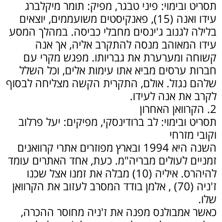
תסריט ובימוי: פיני טבגר, מפיק: תומר מיקלברג
עידו ואנה (15), פאנקיסטים משועממים, יוצאים
בלילה לגנוב ג'ינסים מחבלי כביסה. במהלך המסע
עידו המאוהב מנסה להתקרב אליה, אך אנה
קשוחה ומערערת את גבריותו. מפגש מקרי עם
חברות ערסים מביא אתו עימות אלים, וכל השלל
שלהם נגזל. אולם, התקרית הקשה מצליחה לבסוף
לקרב את אנה לעידו.
2. הקרוואן האחרון
תסריט ובימוי: לב ברודינסקי, מפיקים: יעל פרלוב
וקובי מזרחי
השנה היא 1994 ובארץ מפוזרים אתרי קרוואנים
זמניים לעולים מבריה"מ. כעת, אחד האתרים עומד
להיהרס. איליה (10) מבלה את זמנו אצל שכנו
ז'ניה (70) , אלמן בודד המסרב לעזוב את הקרוואן
שלו.
כאשר אמבולנס מפנה את ז'ניה מחוסר ההכרה,