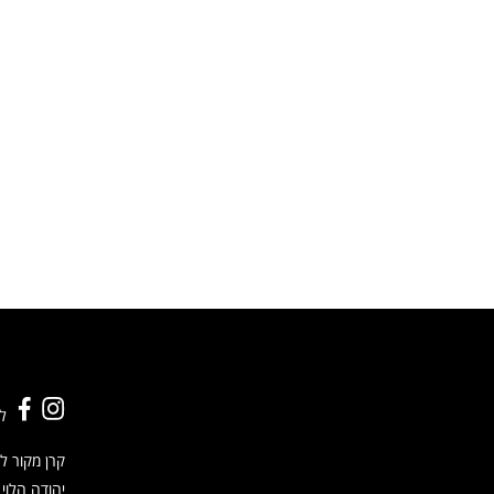
ל
קרן מקור לס
יהודה הלוי 48, ת"א