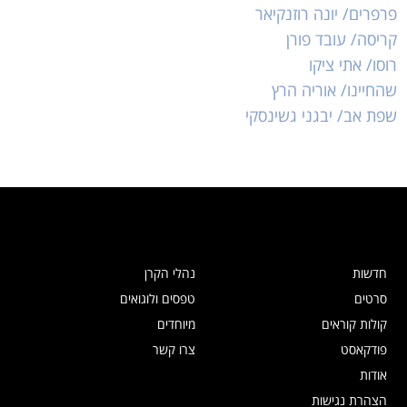
פרפרים/ יונה רוזנקיאר
קריסה/ עובד פורן
רוסו/ אתי ציקו
שהחיינו/ אוריה הרץ
שפת אב/ יבגני גשינסקי
חדשות
נהלי הקרן
סרטים
טפסים ולוגואים
קולות קוראים
מיוחדים
פודקאסט
צרו קשר
אודות
הצהרת נגישות