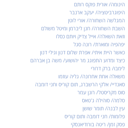
הינומה/ אורית פוקס רותם
היפוגרביטציה/ יעקב ארנבר
המגלשה השחורה/ אורי לוטן
השבת השחורה/ חנן ליברמן ומיטל משולם
וזאת השאלה/ אייל צדיק ויותם כסלו
יפהפיה ומוארת/ רונה סגל
כאשר היית איתי/ אפרת שלום דנון וגילי דנון
כיצד ומדוע התפוגג מר יהושוע/ משה בן אברהם
לימבו/ ברק דרורי
משאלה אחת אחרונה/ גליה עוזמו
סאנדיי/ אלקי הרשברג, תום קוריס וחני דומבה
סוס מקריסטל/ רונן עמר
סלמה/ סוהילה ג'טאס
עין לבנה/ תומר שושן
פלומות/ חני דומבה ותום קוריס
פסק זמן/ ריטה בורודיאנסקי