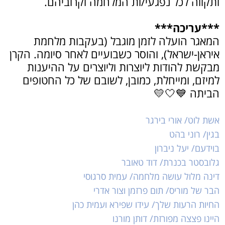
ותקווה לכל נפגעי/ות המלחמה וקרוביהם.
***עריכה***
המאגר הועלה לזמן מוגבל (בעקבות מלחמת
איראן-ישראל), והוסר כשבועיים לאחר סיומה. הקרן
מבקשת להודות ליוצרות וליוצרים על ההיענות
למיזם, ומייחלת, כמובן, לשובם של כל החטופים
הביתה 💙🤍💛
אשת לוט/ אורי בירגר
בגין/ רוני בהט
בוידעם/ יעל ניברון
גלובסטר בכנרת/ דוד טאובר
דינה מלול עושה מלחמה/ עמית סרגוסי
הבר של מוריס/ תום פרזמן וצור אדרי
החיות הרעות שלך/ עידו שפירא ועמית כהן
היינו פצצה מפורזת/ דותן מורנו