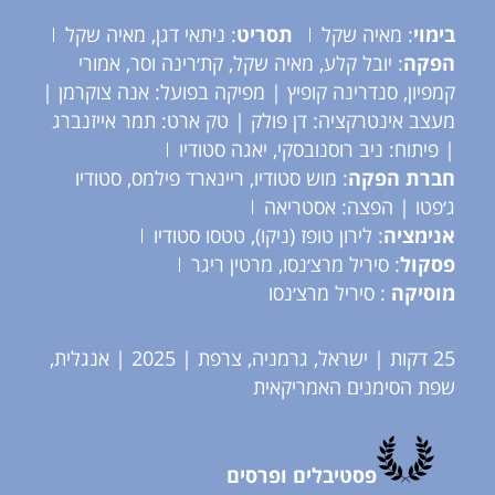
בימוי
: מאיה שקל
תסריט
: ניתאי דגן, מאיה שקל
הפקה
: יובל קלע, מאיה שקל, קת׳רינה וסר, אמורי
קמפיון, סנדרינה קופיץ | מפיקה בפועל: אנה צוקרמן |
מעצב אינטרקציה: דן פולק | טק ארט: תמר אייזנברג
| פיתוח: ניב רוסנובסקי, יאגה סטודיו
חברת הפקה
: מוש סטודיו, ריינארד פילמס, סטודיו
ג׳פטו | הפצה: אסטריאה
אנימציה
: לירון טופז (ניקו), טטסו סטודיו
פסקול
: סיריל מרצ׳נסו, מרטין ריגר
מוסיקה
: סיריל מרצ׳נסו
25 דקות | ישראל, גרמניה, צרפת | 2025 | אנגלית,
שפת הסימנים האמריקאית
פסטיבלים ופרסים