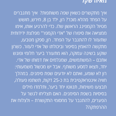
מאיה שקל
איך מתקשרים כשאין שפה משותפות? איך מתגברים
על הפחד מהלא מוכר? רון, ילד בן 8, חירש, חושש
מטיול הקמפינג הראשון שלו. כדי להרגיע אותו, אימו
ממציאה את סיפורו של "אדי הקמפר" מפלצת ידידותית
שתעזור לו להתגבר על הפחד. רון, ספקן מטבעו,
מתקשה להאמין בסיפור וביכולתו של אדי לעזור. כשרון
שוקע בשינה עמוקה, הוא מתעורר ביער חלומי ופוגש
אתכם – המשתמשים, שמגלמים את דמותו של אדי.
יחד, תצאו למסע משותף. אבל יש מכשול משמעותי:
רון לא שומע, ואתם לא יודעים שפת סימנים. במהלך
חוויה אינטראקטיבית בת כ-25 דקות, תשתפו פעולה,
תבצעו משימות, תנווטו יחד ביער, ותלמדו מילים
בסיסיות בשפת הסימנים. האם תצליחו לגשר על
הפערים, להתגבר על מחסומי התקשורת – ולצלוח את
ההרפתקה?