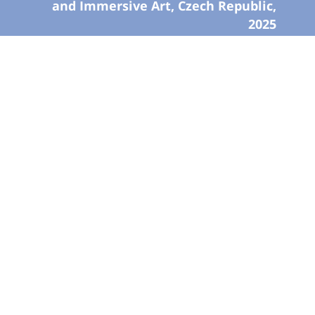
and Immersive Art, Czech Republic,
2025
SIMA Award for best XR/AI -
Honorable Mention, 2026
Beijing International Film Festival,
China, 2026
Panorama Section
Animation First Film Festival, USA,
2026
Official Selection
הופק בתמיכת
קרן גשר לקולנוע רב תרבותי |
Medienboard Berlin Brandenburg |
מטא |
יוניטי |
La Villa de Paris |
CNC |
FFF Bayern |