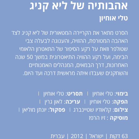
אהבותיה של ליא קניג
טלי אוחיון
הסרט מתאר את הקריירה המטאורית של ליא קניג לצד
האהבה המטורפת, ההזויה, והענוגה לבעלה צבי
שטולפר וזאת על רקע הסיפור של התאטרון הלאומי
הבימה, ועל רקע ההוויה התיאטרונית במשך 50 שנה
האחרונות, דרך הבמאים, המנהלים האמנותיים
והשחקנים שעבדו איתה מראשית דרכה ועד היום.
בימוי
: טלי אוחיון
תסריט
: טלי אוחיון
הפקה
: טלי אוחיון
עריכה
: לאון גרין
צילום
: קלאודיו שטיינברג
פסקול
: יונתן מוליאן
מוסיקה
: זיו הרפז
63 דקות | ישראל | 2012 | עברית