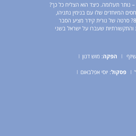
– נותר תעלומה. כיצד הוא הצליח כל כך?
ים המיוחדים שלו עם בנימין נתניהו,
שנעים במחזורים קבועים של איחוד והיפרדות מאז שנות ה-80? סרטה של נורית קידר מציע הסבר
 והתקשורתיות שעברו על ישראל בשני
שיזף
הפקה
: מוש דנון
פסקול
: יוסי אפלבאום