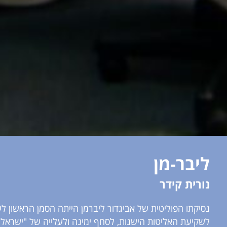
ליבר-מן
נורית קידר
נסיקתו הפוליטית של אביגדור ליברמן הייתה הסמן הראשון לע
לשקיעת האליטות הישנות, לסחף ימינה ולעלייה של "ישראל 