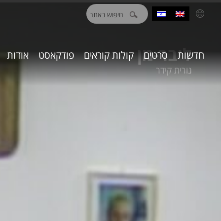
חיפוש:
ליבר-מן
חדשות
סרטים
קולות קוראים
פודקאסט
אודות
נורית קידר