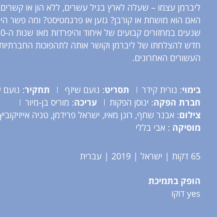
ליברמן עצמו – שעלה לארץ בגיל עשרים, ללא הון או קשרים 
האם הוא מושחת או קורבן? גזען או פרגמטיסט? ומה פשר היחס
חדש להצלחתו של ליברמן וקושר אותה לתהפוכות החברתיות
העשורים האחרונים.
בימוי
: נורית קידר
תסריט
: נועם שיזף
תחקיר
: נועם 
חברת הפקה
: ינוסן הפקות
עריכה
: מוריס בן-מיור
צילום
: אבנר שחף, רונן מאיו, ישראל פרידמן, טניה אייזיקוביץ'
מוסיקה
: אבי בללי
65 דקות | ישראל | 2019 | עברית
הופק בתמיכת
yes דוקו