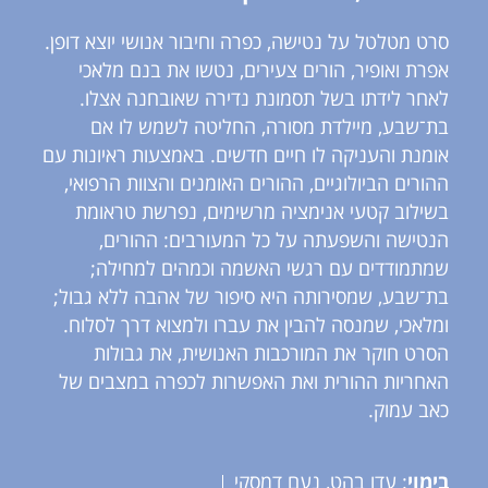
סרט מטלטל על נטישה, כפרה וחיבור אנושי יוצא דופן.
אפרת ואופיר, הורים צעירים, נטשו את בנם מלאכי
לאחר לידתו בשל תסמונת נדירה שאובחנה אצלו.
בת־שבע, מיילדת מסורה, החליטה לשמש לו אם
אומנת והעניקה לו חיים חדשים. באמצעות ראיונות עם
ההורים הביולוגיים, ההורים האומנים והצוות הרפואי,
בשילוב קטעי אנימציה מרשימים, נפרשת טראומת
הנטישה והשפעתה על כל המעורבים: ההורים,
שמתמודדים עם רגשי האשמה וכמהים למחילה;
בת־שבע, שמסירותה היא סיפור של אהבה ללא גבול;
ומלאכי, שמנסה להבין את עברו ולמצוא דרך לסלוח.
הסרט חוקר את המורכבות האנושית, את גבולות
האחריות ההורית ואת האפשרות לכפרה במצבים של
כאב עמוק.
בימוי
: עדו בהט, נעם דמסקי