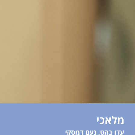
מלאכי
עדו בהט, נעם דמסקי