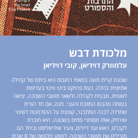
מלכודת דבש
עלמוורק דוידיאן, קובי דוידיאן
שכונת קרית משה בפאתי רחובות היא ביתם של קהילה
אתיופית גדולה. כעת פרויקט בינוי פינוי בעדיפות
לאומית, מבטיח לקהילה ולשאר תושבי השכונה, יציאה
בטוחה מהגטו המוזנח והעני. חנה, אם חד הורית
שחרדה לבנה המתבגר, קופצת על ההזדמנות לשינוי
שירחיק אותו מסוחרי סמים בשכונה. היא חוברת
לקברט, ראש ועד דיירים, צעיר ואידיאליסט וביחד הם
מובילים את תושבי השכונה, למסע חלומות של 8 שנים