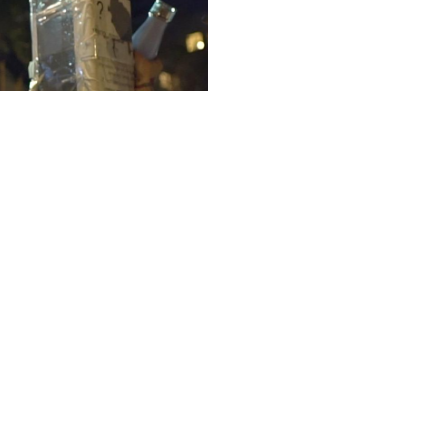
הלאפ דאנס 
ישרי הלפרן