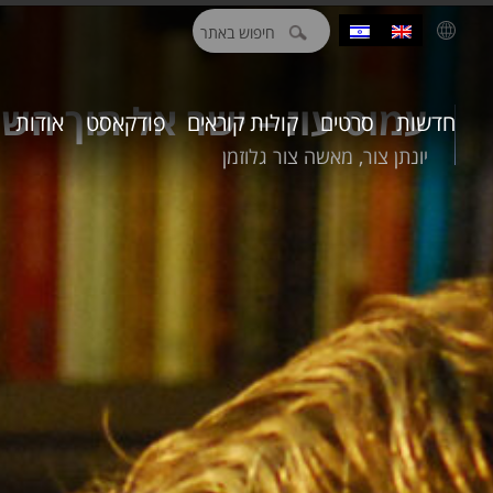
חיפוש:
עמוס עוז – ישר אל תוך הש
חדשות
סרטים
קולות קוראים
פודקאסט
אודות
יונתן צור, מאשה צור גלוזמן