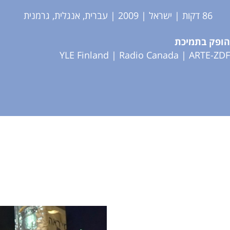
86 דקות | ישראל | 2009 | עברית, אנגלית, גרמנית
הופק בתמיכת
YLE Finland
Radio Canada |
ARTE-ZDF |