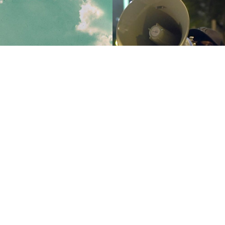
האחרון
קישון: שמו ה
אליאב לילטי