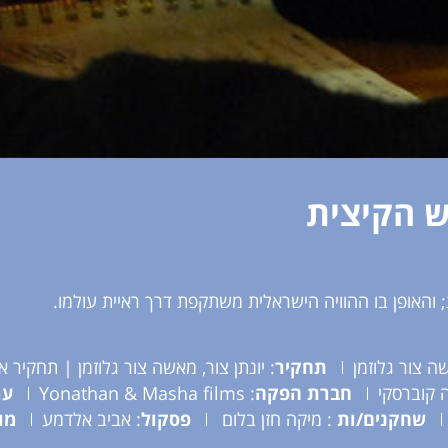
ש הקיצית
 והאופן בו ההוויה הישראלית משתקפת דרך ראיית עולמו.
שה צור גלוזמן
תחקיר
: יונתן צור, מאשה צור גלוזמן | תחקיר אר
ה קוברסקי
חברת הפקה
: Yonathan & Masha films
ער
שחקנים/ות
: מיקה חזן בלום
פסקול
: אביב אלדמע
מו