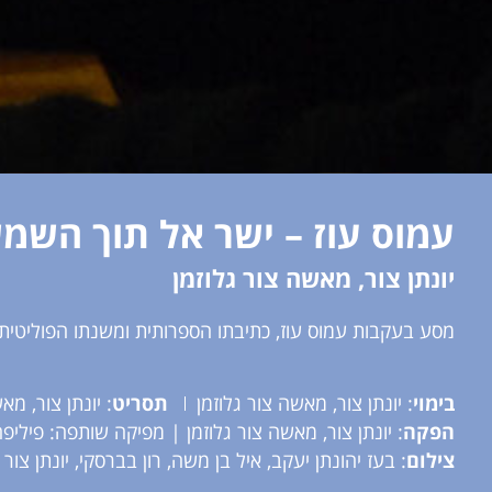
עמוס עוז – ישר אל תוך השמ
יונתן צור, מאשה צור גלוזמן
מסע בעקבות עמוס עוז, כתיבתו הספרותית ומשנתו הפוליטית;
בימוי
: יונתן צור, מאשה צור גלוזמן
תסריט
: יונתן צור, מא
הפקה
: יונתן צור, מאשה צור גלוזמן | מפיקה שותפה: פיליפ
צילום
: בעז יהונתן יעקב, איל בן משה, רון בברסקי, יונתן צור