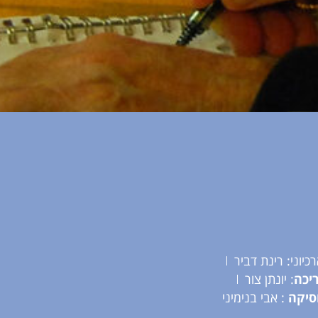
כיוני: רינת דביר
יכה
: יונתן צור
סיקה
: אבי בנימיני