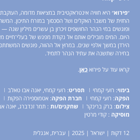
״
פירוא
״ היא חוויה אינטראקטיבית במציאות מדומה, העוקבת א
החזית של משבר האקלים ושל הסכסוך במזרח התיכון. המש
ופוגשים במי הנהר החושפים זיכרון בן עשרים מיליון שנה — 
היום. המים מובילים אותם אל נקודת מפגש של בעלי־חיים מא
הירדן במשך אלפי שנים. במרוץ אל ההווה, פוגשים המשתתפים
בחירה שתשנה את עתיד הנהר לתמיד.
קראו עוד על פירוא
כאן
.
בימוי
: רועי קמחי
תסריט
: רועי קמחי, יאנה אבו טאלב
הפקה
: רועי קמחי
חברת הפקה
: אטמוספירה הפקות
צילום
: ברק ברינקר
שחקנים/ות
: תמר זנדברג, יאנה אב
מוסיקה
: קודי מרטין
12 דקות | ישראל | 2025 | עברית, אנגלית