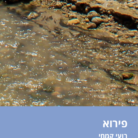
פירוא
רועי קמחי