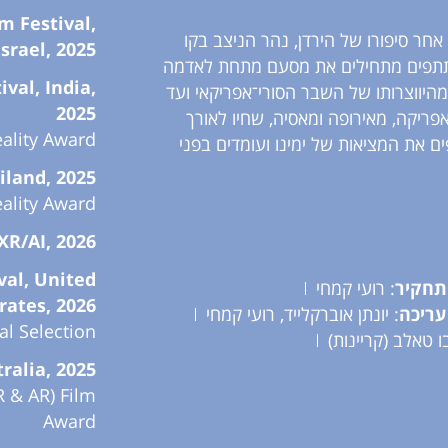
m Festival,
חר סיפורו של הירדן, נהר הניצב בקו
Israel, 2025
תתפים מתחילים את מסעם מתחת לאדמה
val, India,
מהיווצרותו של השבר הסורי־אפריקאי ועד
2025
פריקה, מאירופה ומאסיה, שחיו לאורך
eality Award
 את המציאות של ימינו ועומדים בפני
land, 2025
eality Award
XR/AI, 2026
val, United
תחקיר
: רועי קמחי
rates, 2026
עריכה
: יונתן אוברקלייד, רועי קמחי
ial Selection
ו טאלב (קריינות)
ralia, 2025
R & AR) Film
Award