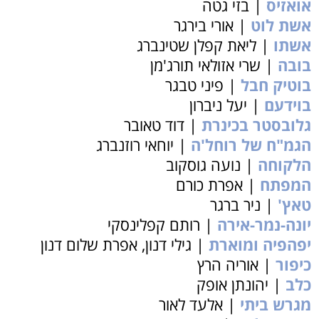
אואזיס
| בזי גטה
אשת לוט
| אורי בירגר
אשתו
| ליאת קפלן שטינברג
בובה
| שרי אזולאי תורג'מן
בוטיק חבל
| פיני טבגר
בוידעם
| יעל ניברון
גלובסטר בכינרת
| דוד טאובר
הגמ"ח של רוחל'ה
| יוחאי רוזנברג
הלקוחה
| נועה גוסקוב
המפתח
| אפרת כורם
טאץ'
| ניר ברגר
יונה-נמר-אירה
| רותם קפלינסקי
יפהפיה ומוארת
| גילי דנון, אפרת שלום דנון
כיפור
| אוריה הרץ
כלב
| יהונתן אופק
מגרש ביתי
| אלעד לאור