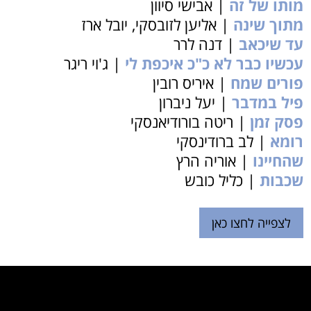
מותו של זה
| אבישי סיוון
מתוך שינה
| אליען לזובסקי, יובל ארז
עד שיכאב
| דנה לרר
עכשיו כבר לא כ"כ איכפת לי
| ג'וי ריגר
פורים שמח
| איריס רובין
פיל במדבר
| יעל ניברון
פסק זמן
| ריטה בורודיאנסקי
רומא
| לב ברודינסקי
שהחיינו
| אוריה הרץ
שכבות
| כליל כובש
לצפייה לחצו כאן