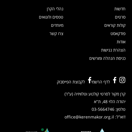
חדשות
נהלי הקרן
סרטים
טפסים ולוגואים
קולות קוראים
מיוחדים
פודקאסט
צרו קשר
אודות
הצהרת נגישות
כניסת הנהלה ומורשים
לדף הרשמי
לקבוצת הפייסבוק
קרן מקור לסרטי קולנוע וטלוויזיה (ע”ר)
יהודה הלוי 48, ת"א
טלפון:
03-5664746
דוא"ל:
office@kerenmakor.org.il