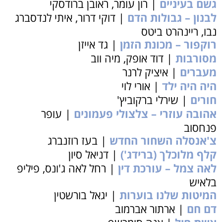
גשם בעיניים
| רון עומר, ראובן ברודסקי
לבנון – גבולות הדם
| דוקי דרור, איתי לנדסברג
נבו, ריינהרט ביטס
רוקפור – מכונת הזמן
| גד אייזן
מסורבות
| דוד אופק, מיה ווב
מעברים
| איציק לרנר
היה היה ילד
| אורי לוי
חורים
| שירלי ברקוביץ'
אהובה עוזרי – צלצולי פעמונים
| עופר
פנחסוב
צ'אנסלה השחור החדש
| בעז רוזנברג
קלף מלוכלך (ברידג')
| דניאל סיון
לאה צמל – עורכת דין
| רחל לאה ג'ונס, פיליפ
בלאיש
המיטות שלנו בוערות
| יגאל בורשטין
דם חם
| ארתור אברמוב