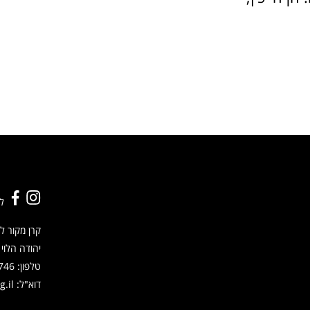
ל
קרן מקור לס
יהודה הלוי 48, ת"א
טלפון:
746
דוא"ל:
.il