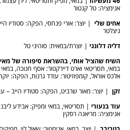
46 מעשיהו
| במאי, מפיק ותסריטאי: לירן עצמור,
אנימציה: טל קנטור
אחים שלי
| יוצר: אורי פנחסי, הפקה: סטודיו היי
גיצלטר
דליה דלונגי
| יוצרת/במאית: סוהיני טל
השיח שהציל אותי, בהשראת סיפורה של מאי
במאי, תסריטאי וארט דיירקטור: אסף חנוכה, במאי 
אלכס אוראל, קומפוזיטור: עודד גרנות, הפקה: יוק
זקן
| יוצר: מאור שרביט, הפקה: סטודיו הייב – ע
עוד בנעורי
| תסריטאי, במאי ומפיק: אבידע ליבני
אנימציה: מריאנה רסקין
רטריבר
| יוצר, במאי, אנימטור: שאול לוי, מפיקים: